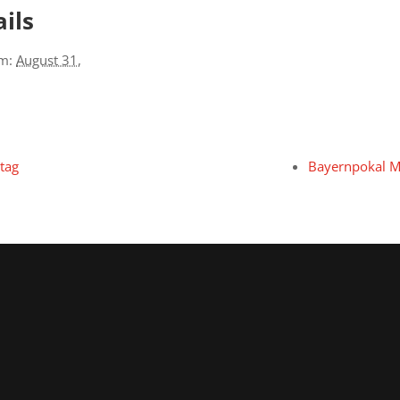
ils
m:
August 31,
ltag
Bayernpokal M