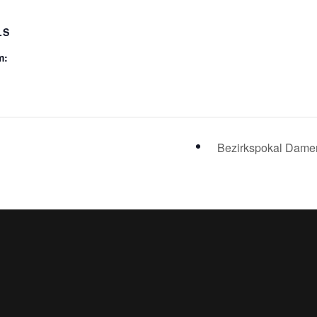
LS
m:
Bezirkspokal Dam