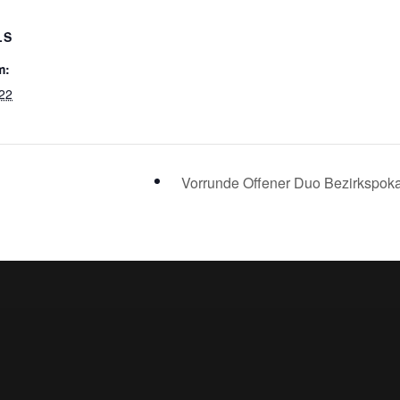
LS
m:
22
Vorrunde Offener Duo Bezirkspok