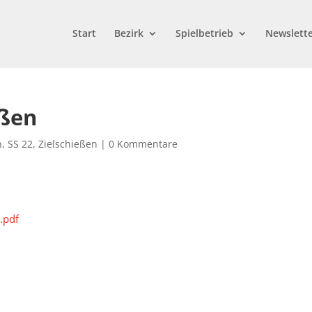
Start
Bezirk
Spielbetrieb
Newslett
eßen
n
,
SS 22
,
Zielschießen
|
0 Kommentare
.pdf