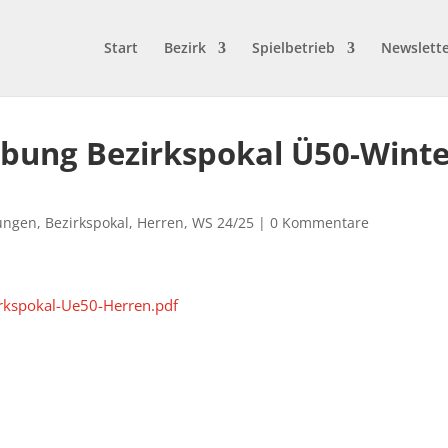
Start
Bezirk
Spielbetrieb
Newslett
ibung Bezirkspokal Ü50-Wint
ungen
,
Bezirkspokal
,
Herren
,
WS 24/25
|
0 Kommentare
rkspokal-Ue50-Herren.pdf