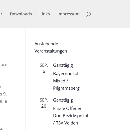
er
Downloads
Links
Impressum
Anstehende
Veranstaltungen
tare
SEP.
Ganztägig
6
Bayernpokal
Mixed /
n
Pilgramsberg
s 9.
SEP.
Ganztägig
ille
20
Finale Offener
Duo Bezirkspokal
/ TSV Velden