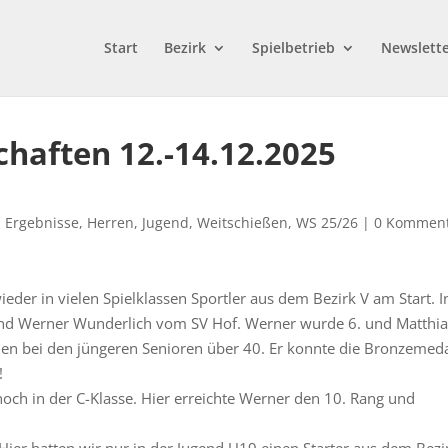
Start
Bezirk
Spielbetrieb
Newslett
chaften 12.-14.12.2025
,
Ergebnisse
,
Herren
,
Jugend
,
Weitschießen
,
WS 25/26
|
0 Kommen
der in vielen Spielklassen Sportler aus dem Bezirk V am Start. I
 und Werner Wunderlich vom SV Hof. Werner wurde 6. und Matthia
lden bei den jüngeren Senioren über 40. Er konnte die Bronzemeda
!
och in der C-Klasse. Hier erreichte Werner den 10. Rang und