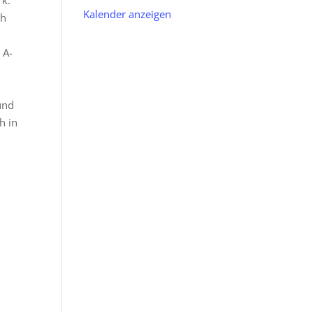
rk.
Kalender anzeigen
ch
 A-
und
h in
r