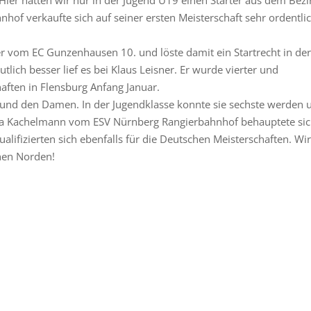
Hier hatten wir nur in der Jugend U19 einen Starter aus dem Bezi
of verkaufte sich auf seiner ersten Meisterschaft sehr ordentli
r vom EC Gunzenhausen 10. und löste damit ein Startrecht in der
utlich besser lief es bei Klaus Leisner. Er wurde vierter und
haften in Flensburg Anfang Januar.
 und den Damen. In der Jugendklasse konnte sie sechste werden 
nia Kachelmann vom ESV Nürnberg Rangierbahnhof behauptete sic
lifizierten sich ebenfalls für die Deutschen Meisterschaften. Wi
hen Norden!