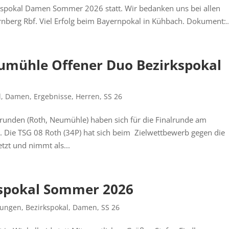
kspokal Damen Sommer 2026 statt. Wir bedanken uns bei allen
erg Rbf. Viel Erfolg beim Bayernpokal in Kühbach. Dokument:..
umühle Offener Duo Bezirkspokal
l
,
Damen
,
Ergebnisse
,
Herren
,
SS 26
runden (Roth, Neumühle) haben sich für die Finalrunde am
. Die TSG 08 Roth (34P) hat sich beim Zielwettbewerb gegen die
tzt und nimmt als...
kspokal Sommer 2026
bungen
,
Bezirkspokal
,
Damen
,
SS 26