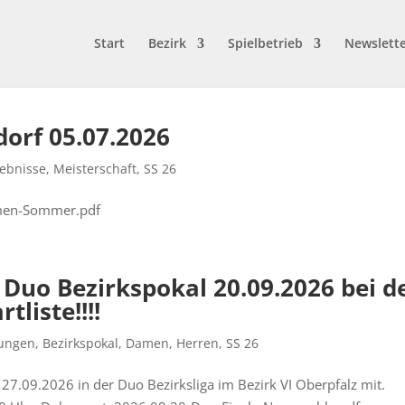
Start
Bezirk
Spielbetrieb
Newslett
orf 05.07.2026
ebnisse
,
Meisterschaft
,
SS 26
men-Sommer.pdf
r Duo Bezirkspokal 20.09.2026 bei d
liste!!!!
bungen
,
Bezirkspokal
,
Damen
,
Herren
,
SS 26
m 27.09.2026 in der Duo Bezirksliga im Bezirk VI Oberpfalz mit.