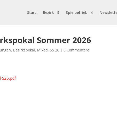
Start
Bezirk
Spielbetrieb
Newslett
zirkspokal Sommer 2026
bungen
,
Bezirkspokal
,
Mixed
,
SS 26
|
0 Kommentare
d-S26.pdf